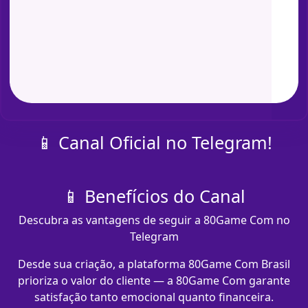
📱 Canal Oficial no Telegram!
📱 Benefícios do Canal
Descubra as vantagens de seguir a 80Game Com no
Telegram
Desde sua criação, a plataforma 80Game Com Brasil
prioriza o valor do cliente — a 80Game Com garante
satisfação tanto emocional quanto financeira.