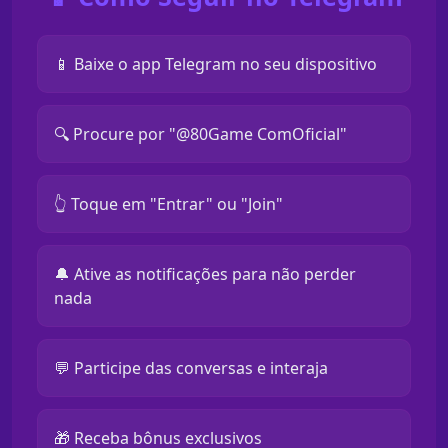
📱 Baixe o app Telegram no seu dispositivo
🔍 Procure por "@80Game ComOficial"
👆 Toque em "Entrar" ou "Join"
🔔 Ative as notificações para não perder
nada
💬 Participe das conversas e interaja
🎁 Receba bônus exclusivos