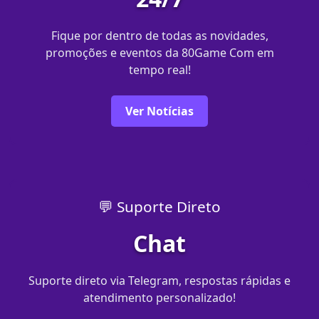
Fique por dentro de todas as novidades,
promoções e eventos da 80Game Com em
tempo real!
Ver Notícias
💬 Suporte Direto
Chat
Suporte direto via Telegram, respostas rápidas e
atendimento personalizado!