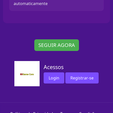
automaticamente
SEGUIR AGORA
Acessos
Login
Registrar-se