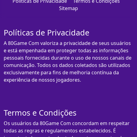
Políticas de Privacidade
Termos e Condições
Sitemap
Políticas de Privacidade
A 80Game Com valoriza a privacidade de seus usuários
e está empenhada em proteger todas as informações
pessoais fornecidas durante o uso de nossos canais de
comunicação. Todos os dados coletados são utilizados
exclusivamente para fins de melhoria contínua da
experiência de nossos jogadores.
Termos e Condições
Os usuários da 80Game Com concordam em respeitar
todas as regras e regulamentos estabelecidos. É