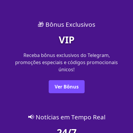
🎁 Bônus Exclusivos
VIP
Receba bônus exclusivos do Telegram,
promoções especiais e códigos promocionais
únicos!
Ver Bônus
📢 Notícias em Tempo Real
24/7