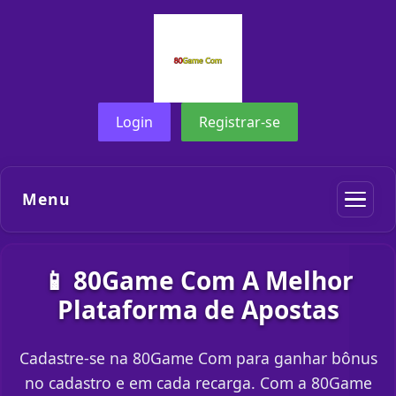
Login
Registrar-se
Menu
📱 80Game Com A Melhor
Plataforma de Apostas
Cadastre-se na 80Game Com para ganhar bônus
no cadastro e em cada recarga. Com a 80Game