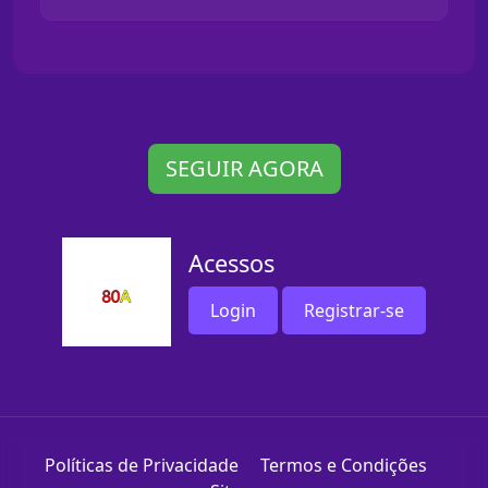
SEGUIR AGORA
Acessos
Login
Registrar-se
Políticas de Privacidade
Termos e Condições