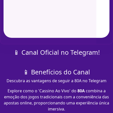
📱 Canal Oficial no Telegram!
📱 Benefícios do Canal
Descubra as vantagens de seguir a 80A no Telegram
Explore como o 'Cassino Ao Vivo' do
80A
combina a
emoção dos jogos tradicionais com a conveniência das
apostas online, proporcionando uma experiência única
imersiva.