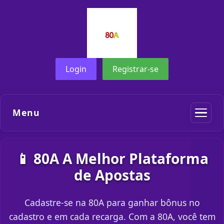
Login
Registrar-se
Menu
📱 80A A Melhor Plataforma
de Apostas
Cadastre-se na 80A para ganhar bônus no
cadastro e em cada recarga. Com a 80A, você tem