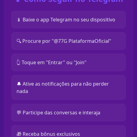
📱 Baixe o app Telegram no seu dispositivo
🔍 Procure por "@77G PlataformaOficial"
👆 Toque em "Entrar" ou "Join"
🔔 Ative as notificações para não perder
nada
💬 Participe das conversas e interaja
🎁 Receba bônus exclusivos