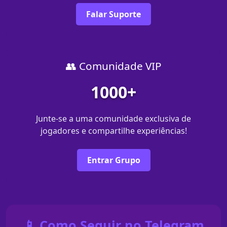
Falar Suporte
👥 Comunidade VIP
1000+
Junte-se a uma comunidade exclusiva de
jogadores e compartilhe experiências!
Entrar Grupo
📱 Como Seguir no Telegram