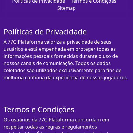
Políticas de Privacidade
Termos e Condições
Sitemap
Políticas de Privacidade
A 77G Plataforma valoriza a privacidade de seus
usuários e está empenhada em proteger todas as
informações pessoais fornecidas durante o uso de
nossos canais de comunicação. Todos os dados
coletados são utilizados exclusivamente para fins de
melhoria contínua da experiência de nossos jogadores.
Termos e Condições
Os usuários da 77G Plataforma concordam em
respeitar todas as regras e regulamentos