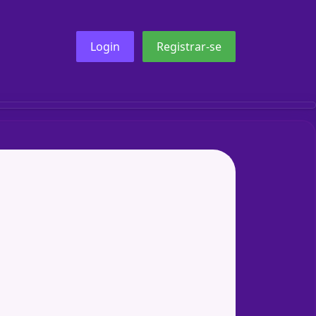
Login
Registrar-se