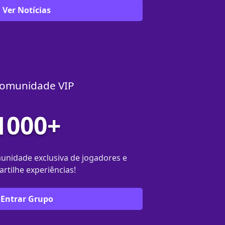
Ver Notícias
Comunidade VIP
1000+
unidade exclusiva de jogadores e
rtilhe experiências!
Entrar Grupo