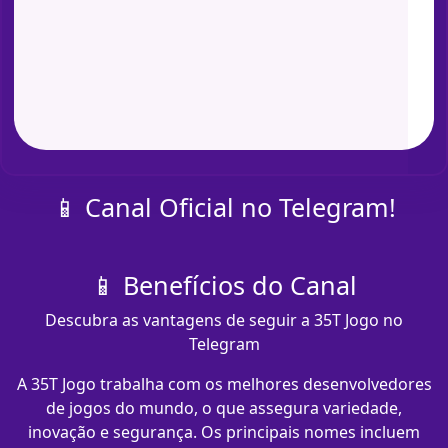
📱 Canal Oficial no Telegram!
📱 Benefícios do Canal
Descubra as vantagens de seguir a 35T Jogo no
Telegram
A 35T Jogo trabalha com os melhores desenvolvedores
de jogos do mundo, o que assegura variedade,
inovação e segurança. Os principais nomes incluem