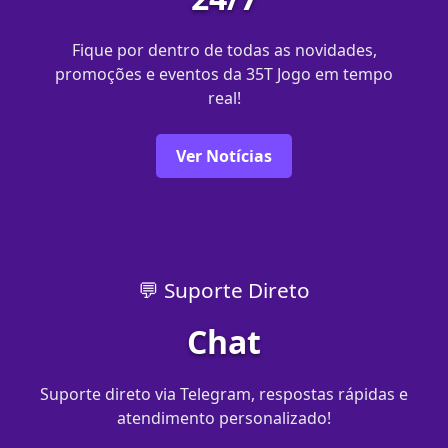
Fique por dentro de todas as novidades,
promoções e eventos da 35T Jogo em tempo
real!
Ver Notícias
💬 Suporte Direto
Chat
Suporte direto via Telegram, respostas rápidas e
atendimento personalizado!