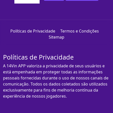
Políticas de Privacidade
Termos e Condições
Sitemap
Políticas de Privacidade
A 14Vin APP valoriza a privacidade de seus usuários e
está empenhada em proteger todas as informações
pessoais fornecidas durante o uso de nossos canais de
comunicação. Todos os dados coletados são utilizados
exclusivamente para fins de melhoria contínua da
experiência de nossos jogadores.