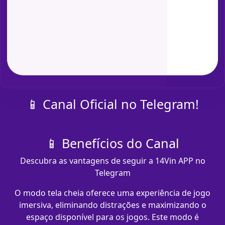
📱 Canal Oficial no Telegram!
📱 Benefícios do Canal
Descubra as vantagens de seguir a 14Vin APP no
Telegram
O modo tela cheia oferece uma experiência de jogo
imersiva, eliminando distrações e maximizando o
espaço disponível para os jogos. Este modo é