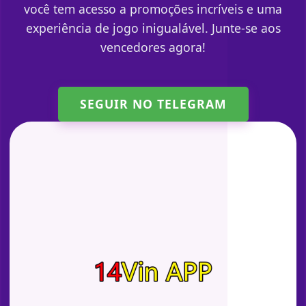
você tem acesso a promoções incríveis e uma
experiência de jogo inigualável. Junte-se aos
vencedores agora!
SEGUIR NO TELEGRAM